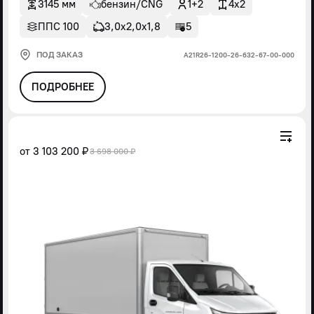
3145 мм
бензин/CNG
1+2
4x2
ППС 100
3,0х2,0х1,8
5
ПОД ЗАКАЗ
А21R26-1200-26-632-67-00-000
ПОДРОБНЕЕ
от
3 103 200 ₽
3 698 000 ₽