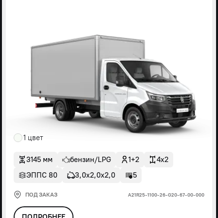
1 цвет
3145 мм
бензин/LPG
1+2
4x2
ЭППС 80
3,0х2,0х2,0
5
ПОД ЗАКАЗ
А21R25-1100-26-G20-67-00-000
ПОДРОБНЕЕ