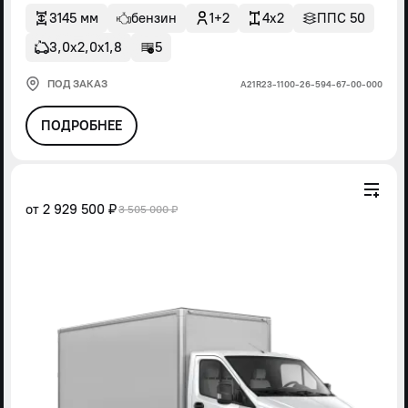
3145 мм
бензин
1+2
4x2
ППС 50
3,0х2,0х1,8
5
ПОД ЗАКАЗ
А21R23-1100-26-594-67-00-000
ПОДРОБНЕЕ
от
2 929 500 ₽
3 505 000 ₽