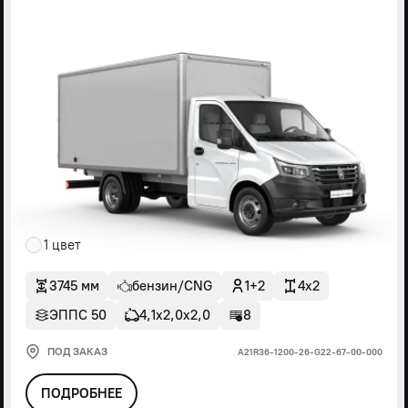
1 цвет
3745 мм
бензин/CNG
1+2
4x2
ЭППС 50
4,1х2,0х2,0
8
ПОД ЗАКАЗ
А21R36-1200-26-G22-67-00-000
ПОДРОБНЕЕ