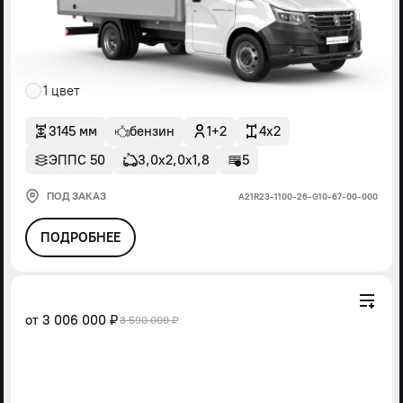
1 цвет
3145 мм
бензин
1+2
4x2
ЭППС 50
3,0х2,0х1,8
5
ПОД ЗАКАЗ
А21R23-1100-26-G10-67-00-000
ПОДРОБНЕЕ
от
3 006 000 ₽
3 590 000 ₽