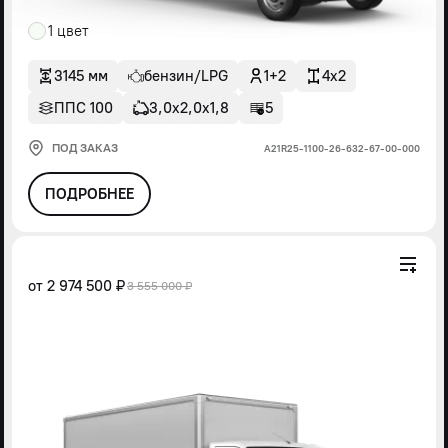
1 цвет
3145 мм
бензин/LPG
1+2
4x2
ППС 100
3,0х2,0х1,8
5
ПОД ЗАКАЗ
А21R25-1100-26-632-67-00-000
ПОДРОБНЕЕ
от
2 974 500 ₽
3 555 000 ₽