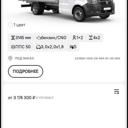
1 цвет
3145 мм
бензин/CNG
1+2
4x2
ППС 50
3,0х2,0х1,8
5
ПОД ЗАКАЗ
А21R26-1200-26-594-67-00-000
ПОДРОБНЕЕ
от
3 174 300 ₽
3 777 000 ₽