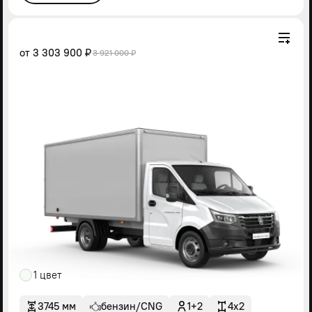
от
3 303 900 ₽
3 921 000 ₽
1 цвет
3745 мм
бензин/CNG
1+2
4x2