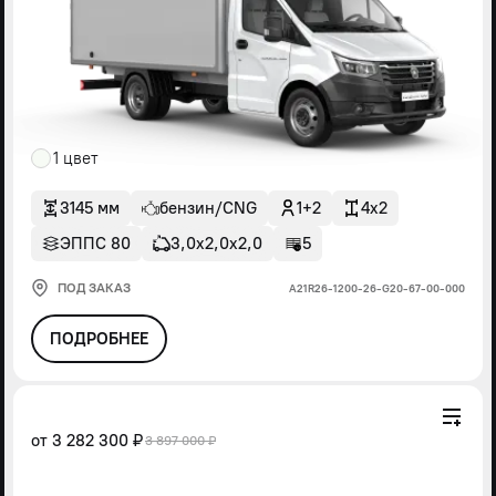
1 цвет
3145 мм
бензин/CNG
1+2
4x2
ЭППС 80
3,0х2,0х2,0
5
ПОД ЗАКАЗ
А21R26-1200-26-G20-67-00-000
ПОДРОБНЕЕ
от
3 282 300 ₽
3 897 000 ₽