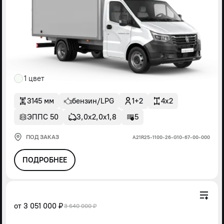
1 цвет
3145 мм
бензин/LPG
1+2
4x2
ЭППС 50
3,0х2,0х1,8
5
ПОД ЗАКАЗ
А21R25-1100-26-G10-67-00-000
ПОДРОБНЕЕ
от
3 051 000 ₽
3 640 000 ₽