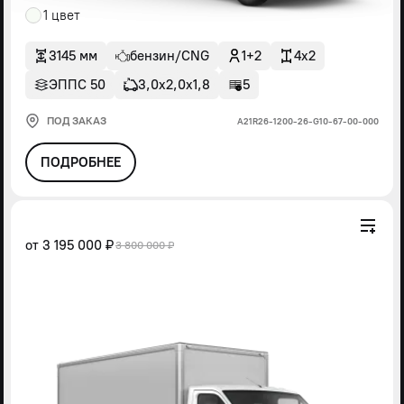
1 цвет
3145 мм
бензин/CNG
1+2
4x2
ЭППС 50
3,0х2,0х1,8
5
ПОД ЗАКАЗ
А21R26-1200-26-G10-67-00-000
ПОДРОБНЕЕ
от
3 195 000 ₽
3 800 000 ₽