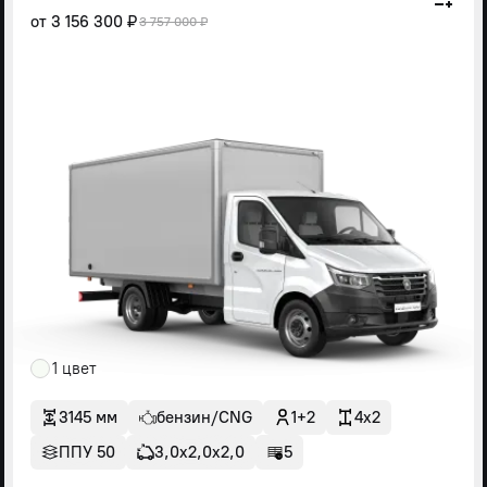
от
3 156 300 ₽
3 757 000 ₽
1 цвет
3145 мм
бензин/CNG
1+2
4x2
ППУ 50
3,0х2,0х2,0
5